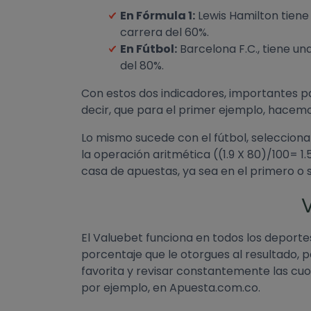
En Fórmula 1:
Lewis Hamilton tiene 
carrera del 60%.
En Fútbol:
Barcelona F.C., tiene un
del 80%.
Con estos dos indicadores, importantes 
decir, que para el primer ejemplo, hacemo
Lo mismo sucede con el fútbol, seleccion
la operación aritmética ((1.9 X 80)/100= 
casa de apuestas, ya sea en el primero o
El Valuebet funciona en todos los deporte
porcentaje que le otorgues al resultado, p
favorita y revisar constantemente las cuo
por ejemplo, en Apuesta.com.co.