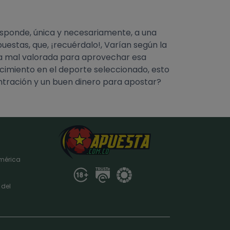
esponde, única y necesariamente, a una
uestas, que, ¡recuérdalo!, Varían según la
ota mal valorada para aprovechar esa
cimiento en el deporte seleccionado, esto
entración y un buen dinero para apostar?
América
 del