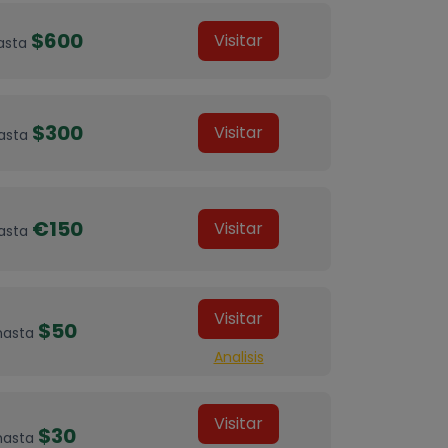
$600
Visitar
asta
$300
Visitar
asta
€150
Visitar
asta
Visitar
$50
hasta
Analisis
Visitar
$30
hasta