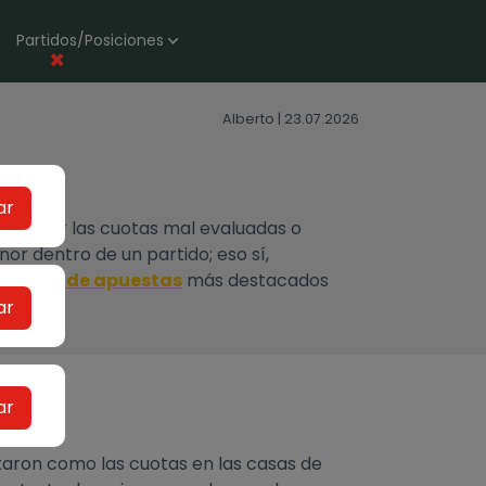
Partidos/Posiciones
×
Alberto | 23.07.2026
ar
localizar las cuotas mal evaluadas o
r dentro de un partido; eso sí,
todos de apuestas
más destacados
ar
t
ar
taron como las cuotas en las casas de