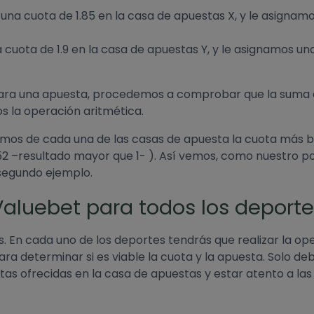
una cuota de 1.85 en la casa de apuestas X, y le asignamo
a cuota de 1.9 en la casa de apuestas Y, y le asignamos un
para una apuesta, procedemos a comprobar que la suma d
s la operación aritmética.
amos de cada una de las casas de apuesta la cuota más 
1.52 –resultado mayor que 1- ). Así vemos, como nuestro p
 segundo ejemplo.
Valuebet para todos los deporte
s. En cada uno de los deportes tendrás que realizar la o
ara determinar si es viable la cuota y la apuesta. Solo d
tas ofrecidas en la casa de apuestas y estar atento a la