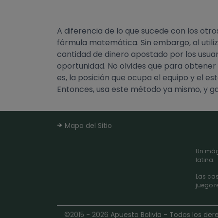
A diferencia de lo que sucede con los ot
fórmula matemática. Sin embargo, al utiliz
cantidad de dinero apostado por los usuar
oportunidad. No olvides que para obtener
es, la posición que ocupa el equipo y el 
Entonces, usa este método ya mismo, y g
Mapa del Sitio
Un mágn
latina:
Las ca
juego r
©2015 - 2026 Apuesta Bolivia
-
Todos los der