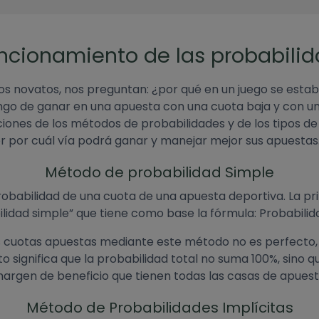
uncionamiento de las probabili
os novatos, nos preguntan: ¿por qué en un juego se estab
ngo de ganar en una apuesta con una cuota baja y con un
iciones de los métodos de probabilidades y de los tipos 
r por cuál vía podrá ganar y manejar mejor sus apuestas
Método de probabilidad Simple
robabilidad de una cuota de una apuesta deportiva. La prim
dad simple” que tiene como base la fórmula: Probabilidad
as cuotas apuestas mediante este método no es perfecto
sto significa que la probabilidad total no suma 100%, sin
margen de beneficio que tienen todas las casas de apuest
Método de Probabilidades Implícitas