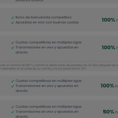
usuarios activos
Bono de bienvenida competitivo
100%
Apuestas en vivo con buenas cuotas
Cuotas competitivas en múltiples ligas
100%
Transmisiones en vivo y apuestas en
directo
o de un mínimo de $10* y solicite la oferta antes de pasados los 30 días después de r
n abonados en el saldo de su cuenta y no los podrá retirar. 18+;
Cuotas competitivas en múltiples ligas
100%
Transmisiones en vivo y apuestas en
h
directo
Cuotas competitivas en múltiples ligas
50%
Transmisiones en vivo y apuestas en
h
directo