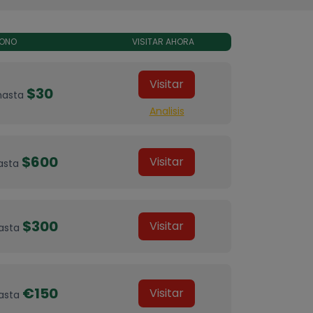
ONO
VISITAR AHORA
Visitar
$30
hasta
Analisis
$600
Visitar
asta
$300
Visitar
asta
€150
Visitar
asta