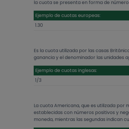
la cuota se presenta en forma de número en
Ejemplo de cuotas europeas:
1.30
Es la cuota utilizada por las casas Britán
ganancia y el denominador las unidades ap
Ejemplo de cuotas inglesas:
1/3
La cuota Americana, que es utilizada por
establecidas con números positivos y neg
moneda, mientras las segundas indican cu