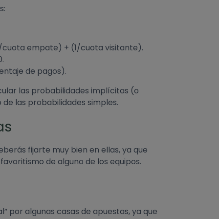
s:
(1/cuota empate) + (1/cuota visitante).
0.
centaje de pagos).
ular las probabilidades implícitas (o
 de las probabilidades simples.
as
berás fijarte muy bien en ellas, ya que
favoritismo de alguno de los equipos.
l” por algunas casas de apuestas, ya que