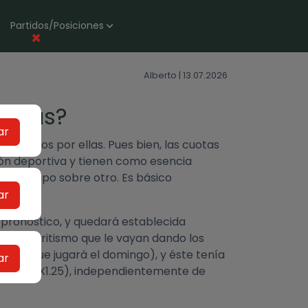
Partidos/Posiciones
×
Alberto | 13.07.2026
estas?
ar
endemos por ellas. Pues bien, las cuotas
ión deportiva y tienen como esencia
e un equipo sobre otro. Es básico
ar
pronóstico, y quedará establecida
 el favoritismo que le vayan dando los
quipo A (que jugará el domingo), y éste tenía
ar
Euros (50X1.25), independientemente de