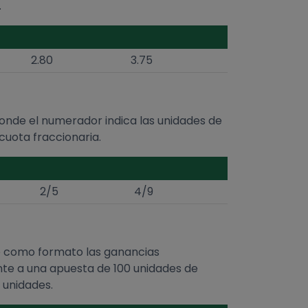
.
2.80
3.75
 donde el numerador indica las unidades de
cuota fraccionaria.
2/5
4/9
ne como formato las ganancias
nte a una apuesta de 100 unidades de
 unidades.