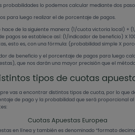
s probabilidades lo podemos calcular mediante dos paso
os para luego realizar el de porcentaje de pagos.
e hace de la siguiente manera: (1/cuota victoria local) + 
de pagos se establece así: (1/indicador de beneficio) X 10
tas, esto es, con una fórmula: (probabilidad simple X por
or de beneficio y el porcentaje de pagos para luego calc
estas), que nos darán una mayor precisión que el método
istintos tipos de cuotas apuest
e vas a encontrar distintos tipos de cuota, por lo que de
ntaje de pago y la probabilidad que será proporcional al 
es:
Cuotas Apuestas Europea
puestas en línea y también es denominado “formato decima