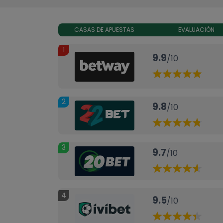
CASAS DE APUESTAS
EVALUACIÓN
1
9.9
/10
2
9.8
/10
3
9.7
/10
4
9.5
/10