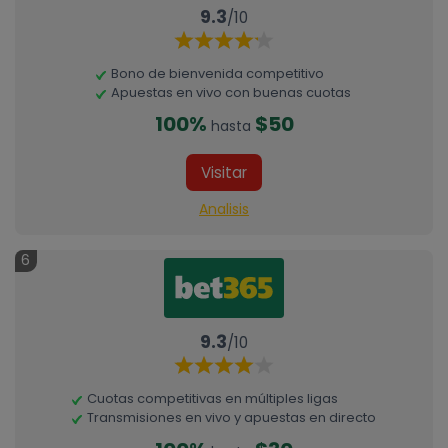
9.3
/10
Bono de bienvenida competitivo
Apuestas en vivo con buenas cuotas
100%
$50
hasta
Visitar
Analisis
6
9.3
/10
Cuotas competitivas en múltiples ligas
Transmisiones en vivo y apuestas en directo