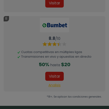
Visitar
8
8.8
/10
Cuotas competitivas en múltiples ligas
Transmisiones en vivo y apuestas en directo
50%
$20
hasta
Visitar
Analisis
*18+; Se aplican las condiciones generales.