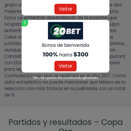
grupo avanzan a la etapa siguiente, así como los dos
Visitar
mejores terceros, para formar un total de 8 equipos.
Éstos se enfrentan dependiendo de la posición que
3
ocuparan previamente, por ejemplo, el mejor equipo
enfrentará al peor clasificado y así sucesivamente.
Cabe recordar que la sede donde se disputan los
partidos de este torneo siempre es en Estados Unidos,
Bonos de bienvenida
aunque este año será organizado en conjunto con
100%
$300
hasta
Canadá. El campeón de la Copa de Oro 2015, disputará
con EEUU (campeón en el año 2013) el cupo de honor
Visitar
para representar a la CONCACAF en la Copa
Confederaciones que se realizará en el año 2017. Como
*18+; Se aplican las condiciones generales.
dato estadístico se puede mencionar que México es la
selección con más trofeos en su palmarés con un total
de 9.
Partidos y resultados – Copa