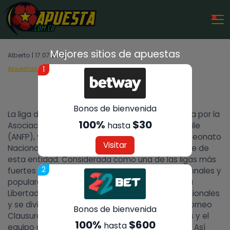
×
Mejores sitios de apuestas
Alberto | 17.07.2026
Apuestas Bolivia
Copa de Chile
1
Copa de Chile
Bonos de bienvenida
La liga de primera división de Chile es organizada por la
100%
$30
hasta
Asociación Nacional de Fútbol Profesional de Chile
(ANFP), y actualmente se conoce como: “Campeonato
Visitar
Nacional Scotiabank” por el patrocinio que recibe de
esta entidad. Considerada como una de las ligas más
2
fuertes de Sudamérica, con equipos tan tradicionales y
populares que pelean constantemente la Copa
Libertadores, se disputa entre 18 equipos profesionales
y se divide en dos torneos: Torneo Apertura y Torneo
Bonos de bienvenida
Clausura, en el que se juega todos contra todos y el
100%
$600
hasta
equipo que más sume puntos será el campeón. Así