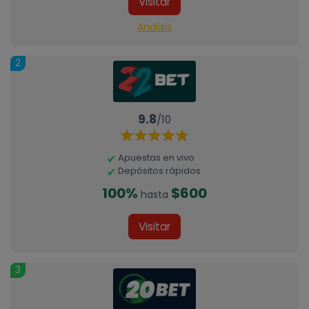
Visitar
Analisis
2
9.8
/10
Apuestas en vivo
Depósitos rápidos
100%
$600
hasta
Visitar
3