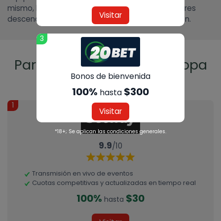
mismo, los equipos ubicados en los últimos lugares
Visitar
descenderán directamente a la segunda división.
3
Partidos y resultados – Copa
Bonos de bienvenida
de Chile
100%
$300
hasta
1
Visitar
*18+; Se aplican las condiciones generales.
9.9
/10
Transmisión en vivo de eventos
Cuotas competitivas y actualizadas en tiempo real
100%
$30
hasta